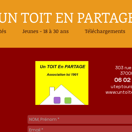
UN TOIT EN PARTAG
tés
Jeunes - 18 à 30 ans
Téléchargements
303 rue
3700
06 02 
uteptour
www:untoit