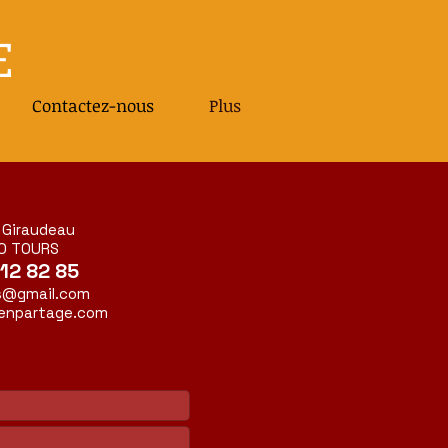
E
Contactez-nous
Plus
 Giraudeau
0 TOURS
12 82 85
s@gmail.com
enpartage.com