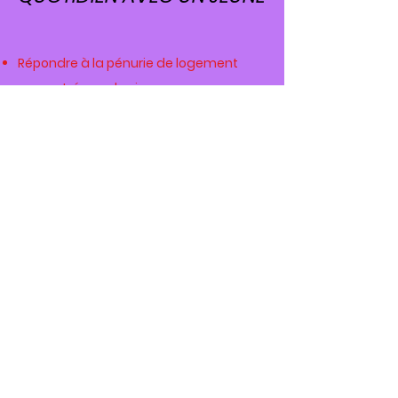
Répondre à la pénurie de logement
rencontrée par les jeunes
Entretenir ou créer des liens
intergénérationnels
Apporter un cadre de vie agréable
TARIFS
Nous vous proposons une solution
adaptée et sécurisante
- 10 € d’adhésion annuelle
Participation annuelle aux frais de
fonctionnement
- 80 €